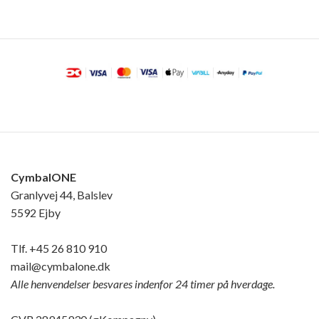
CymbalONE
Granlyvej 44, Balslev
5592 Ejby
Tlf.
+45 26 810 910
mail@cymbalone.dk
Alle henvendelser besvares indenfor 24 timer på hverdage.