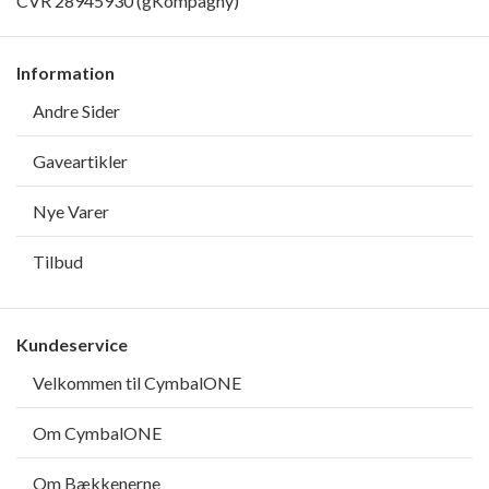
CVR 28945930 (gKompagny)
Information
Andre Sider
Gaveartikler
Nye Varer
Tilbud
Kundeservice
Velkommen til CymbalONE
Om CymbalONE
Om Bækkenerne