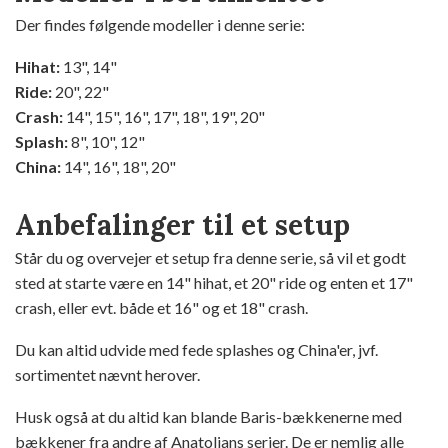
Der findes følgende modeller i denne serie:
Hihat:
13", 14"
Ride:
20", 22"
Crash:
14", 15", 16", 17", 18", 19", 20"
Splash:
8", 10", 12"
China:
14", 16", 18", 20"
Anbefalinger til et setup
Står du og overvejer et setup fra denne serie, så vil et godt
sted at starte være en 14" hihat, et 20" ride og enten et 17"
crash, eller evt. både et 16" og et 18" crash.
Du kan altid udvide med fede splashes og China'er, jvf.
sortimentet nævnt herover.
Husk også at du altid kan blande Baris-bækkenerne med
bækkener fra andre af Anatolians serier. De er nemlig alle