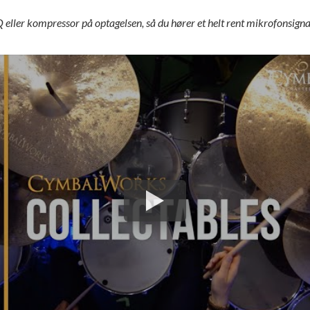
 eller kompressor på optagelsen, så du hører et helt rent mikrofonsigna