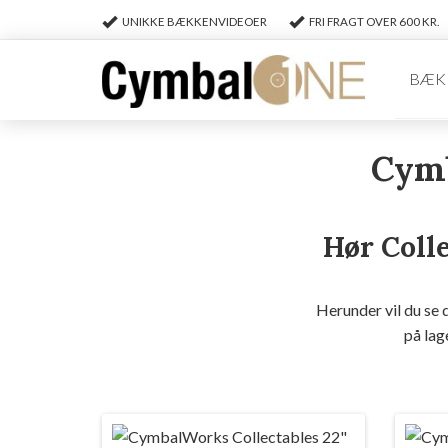
UNIKKE BÆKKENVIDEOER
FRI FRAGT OVER 600 KR.
BÆK
Cymb
Hør Coll
Herunder vil du se
på lag