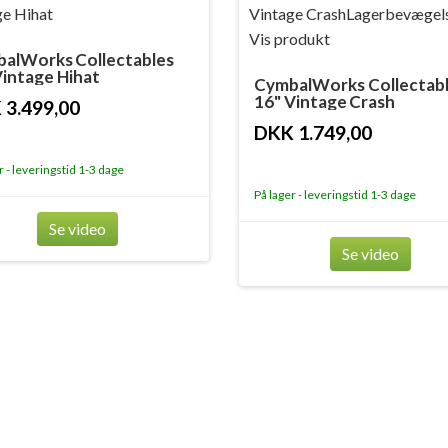
alWorks Collectables
Vintage Hihat
CymbalWorks Collectab
16" Vintage Crash
 3.499,00
DKK 1.749,00
r - leveringstid 1-3 dage
På lager - leveringstid 1-3 dage
Se video
Se video