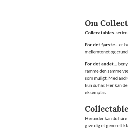
Om Collect
Collecatables
-serien
For det første…
er b
mellemtonet og crunch
For det andet…
benyt
ramme den samme vægt
som muligt. Med andre
kun
du
har. Her kan de 
eksemplar.
Collectabl
Herunder kan du høre 
give dig et generelt kl