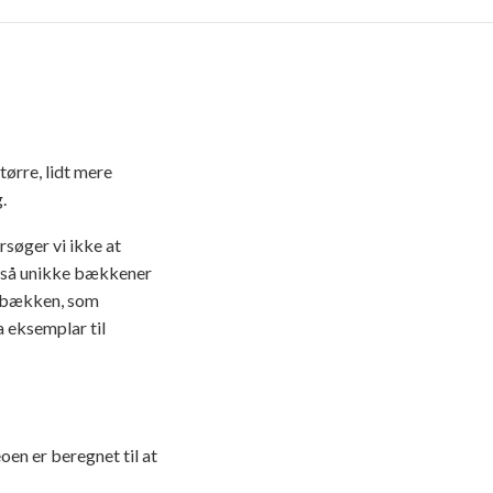
ørre, lidt mere
.
rsøger vi ikke at
e så unikke bækkener
t bækken, som
a eksemplar til
en er beregnet til at