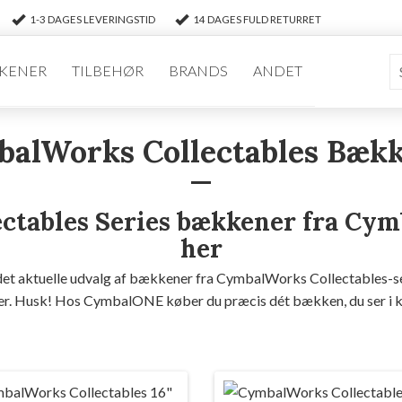
1-3 DAGES LEVERINGSTID
14 DAGES FULD RETURRET
KENER
TILBEHØR
BRANDS
ANDET
alWorks Collectables Bæk
ectables Series bækkener fra Cy
her
 det aktuelle udvalg af bækkener fra CymbalWorks Collectables-s
er. Husk! Hos CymbalONE køber du præcis dét bækken, du ser i k