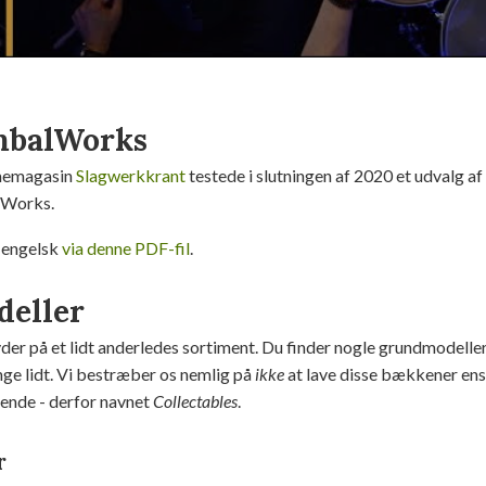
ymbalWorks
memagasin
Slagwerkkrant
testede i slutningen af 2020 et udvalg af
lWorks.
 engelsk
via denne PDF-fil
.
eller
yder på et lidt anderledes sortiment. Du finder nogle grundmodell
ge lidt. Vi bestræber os nemlig på
ikke
at lave disse bækkener ens 
dende - derfor navnet
Collectables
.
r