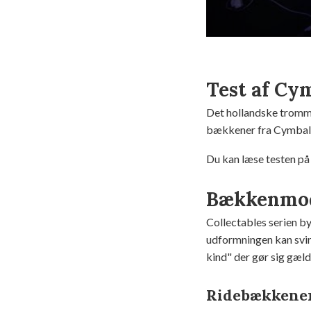
Test af C
Det hollandske trom
bækkener fra Cymba
Du kan læse testen på
Bækkenmod
Collectables serien b
udformningen kan svin
kind" der gør sig gæl
Ridebækkene