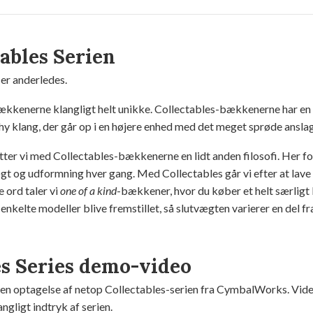
ables Serien
 er anderledes.
ækkenerne klangligt helt unikke. Collectables-bækkenerne har en t
y klang, der går op i en højere enhed med det meget sprøde anslag
ter vi med Collectables-bækkenerne en lidt anden filosofi. Her fo
 og udformning hver gang. Med Collectables går vi efter at lav
 ord taler vi
one of a kind
-bækkener, hvor du køber et helt særlig
enkelte modeller blive fremstillet, så slutvægten varierer en del fr
es Series demo-video
en optagelse af netop Collectables-serien fra CymbalWorks. Video
angligt indtryk af serien.