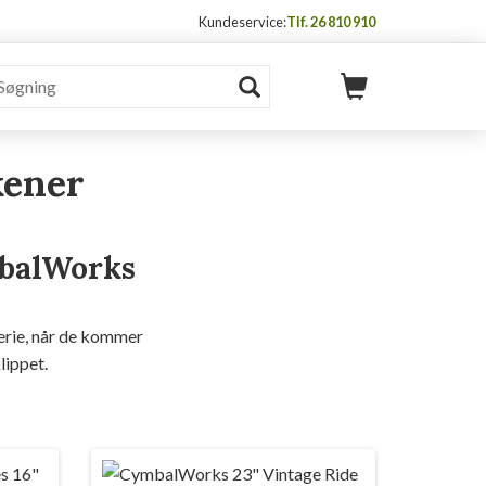
Kundeservice:
Tlf. 26 810 910
kener
mbalWorks
erie, når de kommer
lippet.