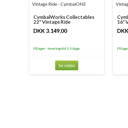
CymbalWorks Collectables
Cymb
22" Vintage Ride
16" 
DKK 3.149,00
DKK
På lager - leveringstid 1-3 dage
På lage
Se video