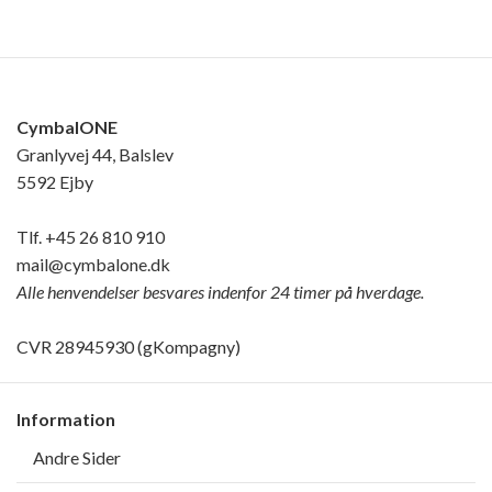
CymbalONE
Granlyvej 44, Balslev
5592 Ejby
Tlf.
+45 26 810 910
mail@cymbalone.dk
Alle henvendelser besvares indenfor 24 timer på hverdage.
CVR 28945930 (gKompagny)
Information
Andre Sider